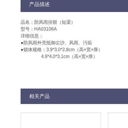
产品描述
品名：防风雨挂锁（短梁）
型号：HA03106A
详细信息：
●防风雨外壳抵御尘沙、风雨、污垢
●锁体规格：3.9*3.0*2.8cm（高×宽×厚）
4.9*4.0*3.1cm（高×宽×厚）
相关产品